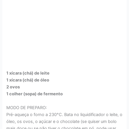
1 xícara (chá) de leite
1 xícara (chá) de óleo
2 ovos
1 colher (sopa) de fermento
MODO DE PREPARO:
Pré-aqueça o forno a 230°C. Bata no liquidificador o leite, o
óleo, os ovos, o açúcar e o chocolate (se quiser um bolo
mais doce ou se não tiver o chocolate em pó, pode usar