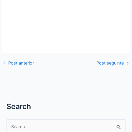
←
Post anterior
Post seguinte
→
Search
P
e