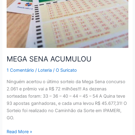
MEGA SENA ACUMULOU
1 Comentário
/
Loteria
/
O Suricato
Ninguém acertou o último sorteio da Mega Sena concurso
2.061 e prêmio vai a R$ 72 milhões!!! As dezenas
sorteadas foram: 33 – 36 – 40 – 44 – 45 – 54 A Quina teve
93 apostas ganhadoras, e cada uma levou R$ 45.677,31! O
Sorteio foi realizado no Caminhão da Sorte em IPAMERI,
GO.
MEGA
Read More »