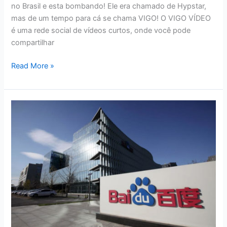
no Brasil e esta bombando! Ele era chamado de Hypstar,
mas de um tempo para cá se chama VIGO! O VIGO VÍDEO
é uma rede social de vídeos curtos, onde você pode
compartilhar
GANHE
Read More »
DINHEIRO
COM
O
VIGO