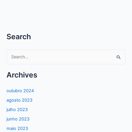
Search
P
e
s
Archives
q
u
outubro 2024
i
agosto 2023
s
julho 2023
a
junho 2023
r
maio 2023
p