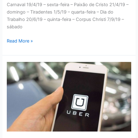
Carnaval 19/4/19 – sexta-feira – Paixão de Cristo 21/4/19 –
domingo – Tiradentes 1/5/19 – quarta-feira – Dia do
Trabalho 20/6/19 – quinta-feira – Corpus Christi 7/9/19 –
sábado
FERIADOS
Read More »
NACIONAIS
DE
2019