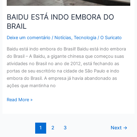
BAIDU ESTÁ INDO EMBORA DO
BRAIL
Deixe um comentário
/
Notícias
,
Tecnologia
/
O Suricato
Baidu está indo embora do Brasil! Baidu está indo embora
do Brasil – A Baidu, a gigante chinesa que começou suas
atividades no Brasil no ano de 2012, está fechando as
portas de seu escritório na cidade de São Paulo e indo
embora do Brasil. A empresa já havia abandonado as
ações que mantinha no
BAIDU
Read More »
ESTÁ
INDO
EMBORA
1
2
3
Next
→
DO
BRAIL