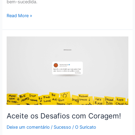
bem-sucedida.
O
Read More »
dia
TEM
24
horas
PARA
TODOS!
Aceite os Desafios com Coragem!
Deixe um comentário
/
Sucesso
/
O Suricato