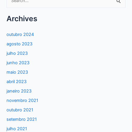
e
s
Archives
q
u
outubro 2024
i
agosto 2023
s
julho 2023
a
junho 2023
r
maio 2023
p
abril 2023
o
janeiro 2023
r
:
novembro 2021
outubro 2021
setembro 2021
julho 2021