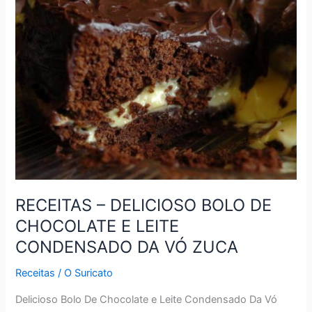
AMERICANAS
DA
VÓ
ZUCA
RECEITAS – DELICIOSO BOLO DE
CHOCOLATE E LEITE
CONDENSADO DA VÓ ZUCA
Receitas
/
O Suricato
Delicioso Bolo De Chocolate e Leite Condensado Da Vó