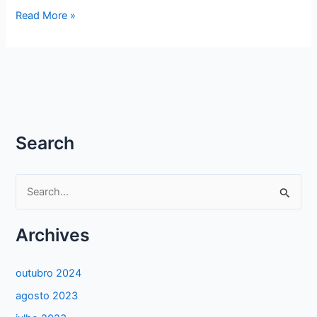
RECEITAS
Read More »
–
DELICIOSO
BOLO
DE
LARANJA
DA
VÓ
Search
ZUCA
P
e
s
Archives
q
u
outubro 2024
i
agosto 2023
s