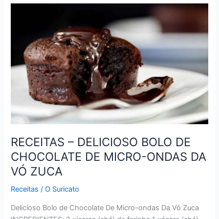
DADINHOS
DE
TAPIOCA
COM
CALDA
DE
LARANJA
RECEITAS – DELICIOSO BOLO DE
CHOCOLATE DE MICRO-ONDAS DA
VÓ ZUCA
Receitas
/
O Suricato
Delicioso Bolo de Chocolate De Micro-ondas Da Vó Zuca