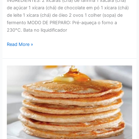
INGREDIENTES: 2 xícaras (chá) de farinha 1 xácara (chá)
de açúcar 1 xícara (chá) de chocolate em pó 1 xícara (chá)
de leite 1 xícara (chá) de óleo 2 ovos 1 colher (sopa) de
fermento MODO DE PREPARO: Pré-aqueça o forno a
230°C. Bata no liquidificador
RECEITAS
Read More »
–
DELICIOSO
BOLO
DE
CHOCOLATE
DE
MICRO-
ONDAS
DA
VÓ
ZUCA