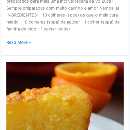
preparados para mais uma incrível receita da Vó Zuca?
Sempre preparadas com muito carinho e amor. Vamos lá!
INGREDIENTES: – 10 colheres (sopa) de queijo meia cura
ralado – 10 colheres (sopa) de açúcar – 1 colher (sopa) de
farinha de trigo – 1 colher (sopa)
RECEITAS
Read More »
–
DELICIOSO
PUDIM
DE
QUEIJO
DA
VÓ
ZUCA