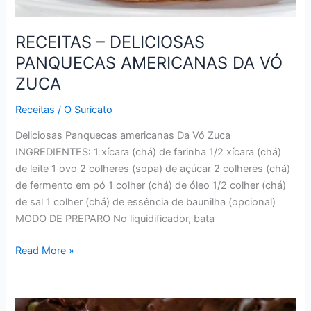
RECEITAS – DELICIOSAS
PANQUECAS AMERICANAS DA VÓ
ZUCA
Receitas
/
O Suricato
Deliciosas Panquecas americanas Da Vó Zuca
INGREDIENTES: 1 xícara (chá) de farinha 1/2 xícara (chá)
de leite 1 ovo 2 colheres (sopa) de açúcar 2 colheres (chá)
de fermento em pó 1 colher (chá) de óleo 1/2 colher (chá)
de sal 1 colher (chá) de essência de baunilha (opcional)
MODO DE PREPARO No liquidificador, bata
RECEITAS
Read More »
–
DELICIOSAS
PANQUECAS