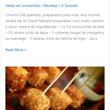
Deixe um comentário
/
Receitas
/
O Suricato
Churros Olá queridos, preparados para mais uma incrível
receita da Vó Zuca? Sempre preparadas com muito carinho
e amor. Vamos lá! Ingredientes – 1 e 1/2 xícara (chá) de leite
– 1/2 xícara (chá) de água – 2 colheres (sopa) de margarina
ou manteiga – 2 xícaras (chá) de farinha de trigo – sal a
RECEITAS
Read More »
–
DELICIOSOS
CHURROS