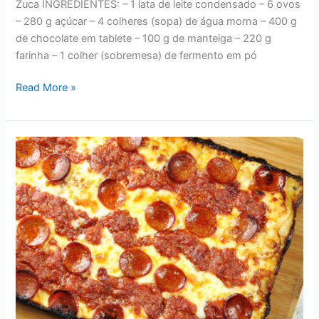
Zuca INGREDIENTES: – 1 lata de leite condensado – 6 ovos
– 280 g açúcar – 4 colheres (sopa) de água morna – 400 g
de chocolate em tablete – 100 g de manteiga – 220 g
farinha – 1 colher (sobremesa) de fermento em pó
RECEITAS
Read More »
–
DELICIOSO
BOLO
DE
CHOCOLATE
E
LEITE
CONDENSADO
DA
VÓ
ZUCA