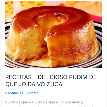
MASSA
DE
PIZZA
DE
LIQUIDIFICADOR
DA
VÓ
ZUCA
RECEITAS – DELICIOSO PUDIM DE
QUEIJO DA VÓ ZUCA
Receitas
/
O Suricato
Pudim de Queijo Pudim de Queijo – Olá queridos,