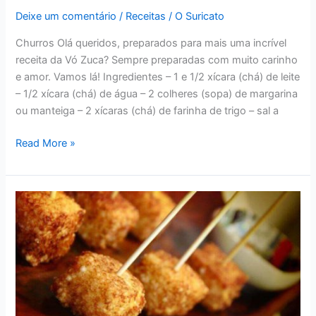
Deixe um comentário
/
Receitas
/
O Suricato
Churros Olá queridos, preparados para mais uma incrível
receita da Vó Zuca? Sempre preparadas com muito carinho
e amor. Vamos lá! Ingredientes – 1 e 1/2 xícara (chá) de leite
– 1/2 xícara (chá) de água – 2 colheres (sopa) de margarina
ou manteiga – 2 xícaras (chá) de farinha de trigo – sal a
RECEITAS
Read More »
–
DELICIOSOS
CHURROS