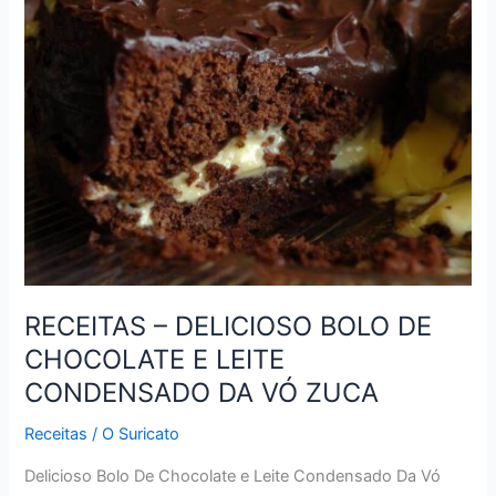
AMERICANAS
DA
VÓ
ZUCA
RECEITAS – DELICIOSO BOLO DE
CHOCOLATE E LEITE
CONDENSADO DA VÓ ZUCA
Receitas
/
O Suricato
Delicioso Bolo De Chocolate e Leite Condensado Da Vó