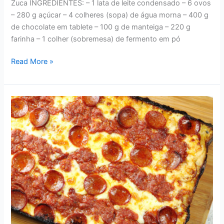
Zuca INGREDIENTES: – 1 lata de leite condensado – 6 ovos
– 280 g açúcar – 4 colheres (sopa) de água morna – 400 g
de chocolate em tablete – 100 g de manteiga – 220 g
farinha – 1 colher (sobremesa) de fermento em pó
RECEITAS
Read More »
–
DELICIOSO
BOLO
DE
CHOCOLATE
E
LEITE
CONDENSADO
DA
VÓ
ZUCA