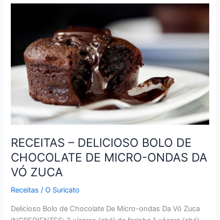
DADINHOS
DE
TAPIOCA
COM
CALDA
DE
LARANJA
RECEITAS – DELICIOSO BOLO DE
CHOCOLATE DE MICRO-ONDAS DA
VÓ ZUCA
Receitas
/
O Suricato
Delicioso Bolo de Chocolate De Micro-ondas Da Vó Zuca