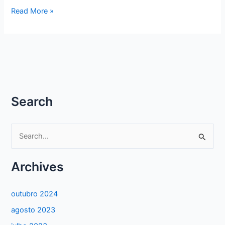
RECEITAS
Read More »
–
DELICIOSO
BOLO
DE
LARANJA
DA
VÓ
Search
ZUCA
P
e
s
Archives
q
u
outubro 2024
i
agosto 2023
s