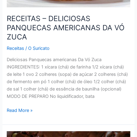
RECEITAS – DELICIOSAS
PANQUECAS AMERICANAS DA VÓ
ZUCA
Receitas
/
O Suricato
Deliciosas Panquecas americanas Da Vó Zuca
INGREDIENTES: 1 xícara (chá) de farinha 1/2 xícara (chá)
de leite 1 ovo 2 colheres (sopa) de açúcar 2 colheres (chá)
de fermento em pó 1 colher (chá) de óleo 1/2 colher (chá)
de sal 1 colher (chá) de essência de baunilha (opcional)
MODO DE PREPARO No liquidificador, bata
RECEITAS
Read More »
–
DELICIOSAS
PANQUECAS