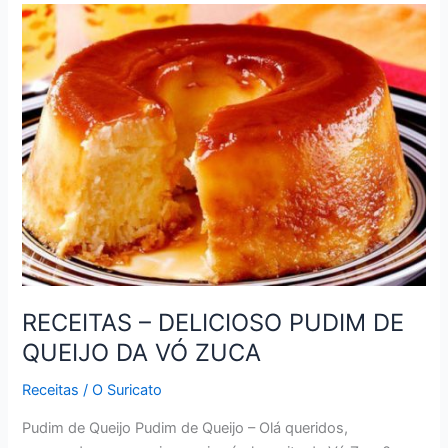
MASSA
DE
PIZZA
DE
LIQUIDIFICADOR
DA
VÓ
ZUCA
RECEITAS – DELICIOSO PUDIM DE
QUEIJO DA VÓ ZUCA
Receitas
/
O Suricato
Pudim de Queijo Pudim de Queijo – Olá queridos,