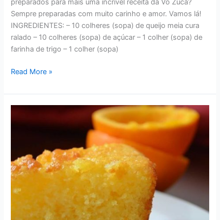
preparados para mais uma incrível receita da Vó Zuca?
Sempre preparadas com muito carinho e amor. Vamos lá!
INGREDIENTES: – 10 colheres (sopa) de queijo meia cura
ralado – 10 colheres (sopa) de açúcar – 1 colher (sopa) de
farinha de trigo – 1 colher (sopa)
RECEITAS
Read More »
–
DELICIOSO
PUDIM
DE
QUEIJO
DA
VÓ
ZUCA