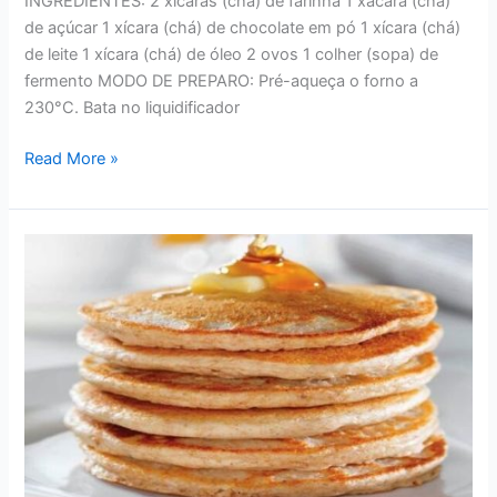
INGREDIENTES: 2 xícaras (chá) de farinha 1 xácara (chá)
de açúcar 1 xícara (chá) de chocolate em pó 1 xícara (chá)
de leite 1 xícara (chá) de óleo 2 ovos 1 colher (sopa) de
fermento MODO DE PREPARO: Pré-aqueça o forno a
230°C. Bata no liquidificador
RECEITAS
Read More »
–
DELICIOSO
BOLO
DE
CHOCOLATE
DE
MICRO-
ONDAS
DA
VÓ
ZUCA