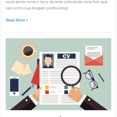
você ainda corre o risco de errar colocando uma foto que
vai contra sua imagem profissional;
CARREIRA
Read More »
–
ERROS
MAIS
FREQUENTES
NO
CURRÍCULO