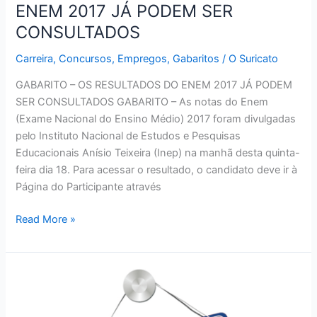
ENEM 2017 JÁ PODEM SER
CONSULTADOS
Carreira
,
Concursos
,
Empregos
,
Gabaritos
/
O Suricato
GABARITO – OS RESULTADOS DO ENEM 2017 JÁ PODEM
SER CONSULTADOS GABARITO – As notas do Enem
(Exame Nacional do Ensino Médio) 2017 foram divulgadas
pelo Instituto Nacional de Estudos e Pesquisas
Educacionais Anísio Teixeira (Inep) na manhã desta quinta-
feira dia 18. Para acessar o resultado, o candidato deve ir à
Página do Participante através
GABARITO
Read More »
–
OS
RESULTADOS
DO
ENEM