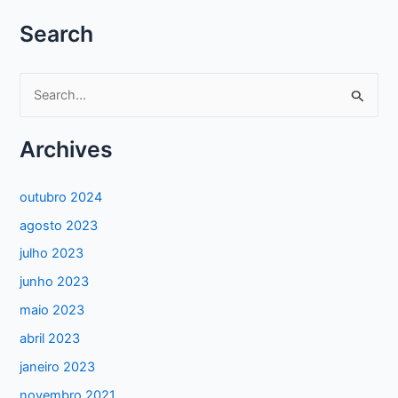
Search
P
e
s
Archives
q
u
outubro 2024
i
agosto 2023
s
julho 2023
a
junho 2023
r
maio 2023
p
abril 2023
o
janeiro 2023
r
:
novembro 2021