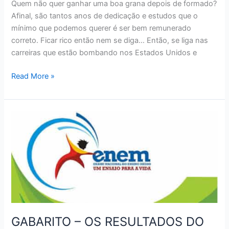
Quem não quer ganhar uma boa grana depois de formado?
Afinal, são tantos anos de dedicação e estudos que o
mínimo que podemos querer é ser bem remunerado
correto. Ficar rico então nem se diga… Então, se liga nas
carreiras que estão bombando nos Estados Unidos e
10
Read More »
CARREIRAS
PARA
FICAR
RICO
NOS
ESTADOS
UNIDOS
GABARITO – OS RESULTADOS DO