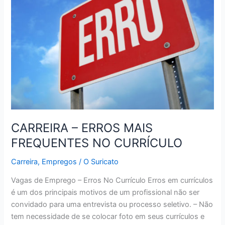
PARA
O
RIO
DE
JANEIRO
COM
CERVEJA
LIBERADA
ÀS
SEXTAS
CARREIRA – ERROS MAIS
FREQUENTES NO CURRÍCULO
Carreira
,
Empregos
/
O Suricato
Vagas de Emprego – Erros No Currículo Erros em currículos
é um dos principais motivos de um profissional não ser
convidado para uma entrevista ou processo seletivo. – Não
tem necessidade de se colocar foto em seus currículos e