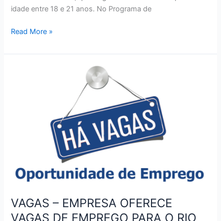
idade entre 18 e 21 anos. No Programa de
VAGAS
Read More »
–
METRÔRIO
SELECIONA
CANDIDATOS
PARA
PROGRAMA
DE
JOVEM
APRENDIZ
VAGAS – EMPRESA OFERECE
VAGAS DE EMPREGO PARA O RIO