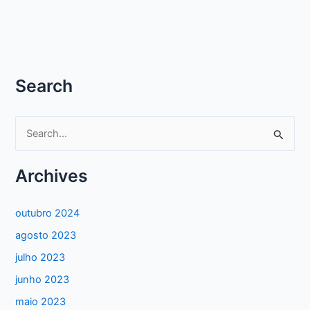
Search
P
e
s
Archives
q
u
outubro 2024
i
agosto 2023
s
julho 2023
a
junho 2023
r
maio 2023
p