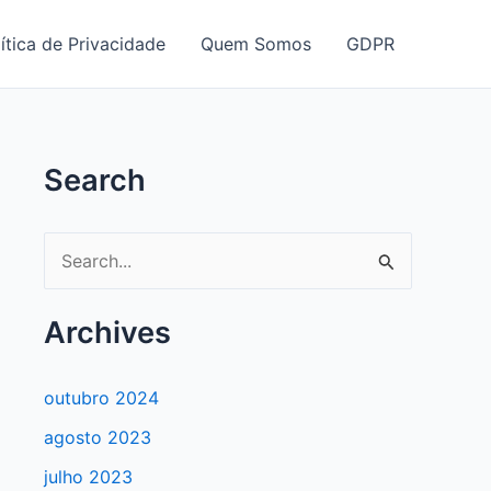
ítica de Privacidade
Quem Somos
GDPR
Search
P
e
s
Archives
q
u
outubro 2024
i
agosto 2023
s
julho 2023