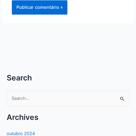
Search
P
e
s
Archives
q
u
outubro 2024