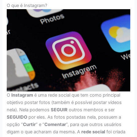
O que é Instagram?
O
Instagram
é uma rede social que tem como principal
objetivo postar fotos (também é possível postar vídeos
nela). Nela podemos
SEGUIR
outros membros e ser
SEGUIDO
por eles. As fotos postadas nela, possuem a
opção “
Curtir
” e “
Comentar
”, para que outros usuários
digam o que acharam da mesma. A
rede social
foi criada