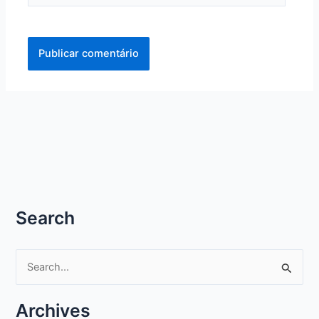
Search
P
e
s
Archives