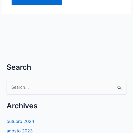
Search
P
e
s
Archives
q
u
outubro 2024
i
agosto 2023