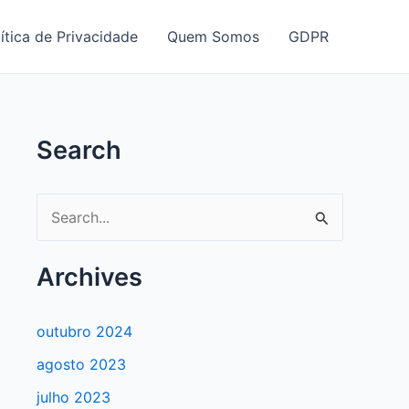
ítica de Privacidade
Quem Somos
GDPR
Search
P
e
s
Archives
q
u
outubro 2024
i
agosto 2023
s
julho 2023