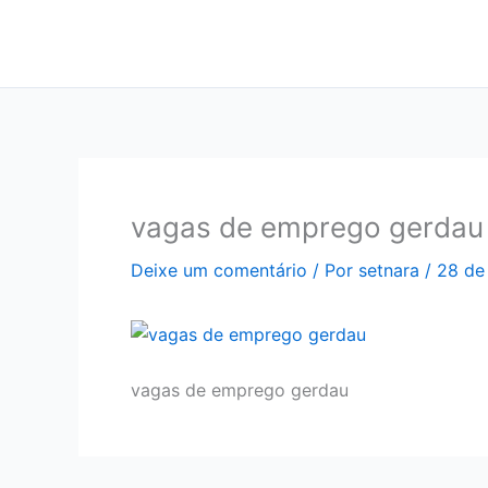
Ir
para
o
conteúdo
vagas de emprego gerdau
Deixe um comentário
/ Por
setnara
/
28 de
vagas de emprego gerdau