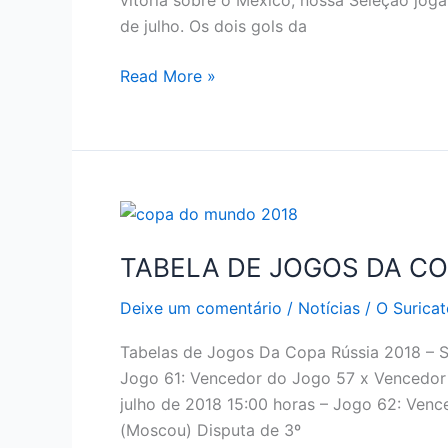
vitória sobre o México, nossa Seleção joga
de julho. Os dois gols da
PRÓXIMOS
Read More »
JOGOS
DO
BRASIL
NA
COPA
DO
MUNDO
TABELA DE JOGOS DA COP
Deixe um comentário
/
Notícias
/
O Suricat
Tabelas de Jogos Da Copa Rússia 2018 – Se
Jogo 61: Vencedor do Jogo 57 x Vencedor 
julho de 2018 15:00 horas – Jogo 62: Ven
(Moscou) Disputa de 3º