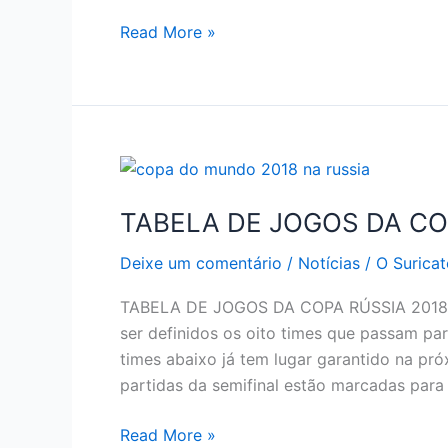
TABELA
Read More »
DE
JOGOS
DA
COPA
RÚSSIA
2018
–
TABELA DE JOGOS DA CO
SEMIFINAIS
Deixe um comentário
/
Notícias
/
O Suricat
TABELA DE JOGOS DA COPA RÚSSIA 2018 
ser definidos os oito times que passam pa
times abaixo já tem lugar garantido na pró
partidas da semifinal estão marcadas para
TABELA
Read More »