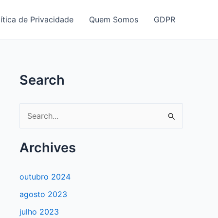
ítica de Privacidade
Quem Somos
GDPR
Search
P
e
s
Archives
q
u
outubro 2024
i
agosto 2023
s
julho 2023