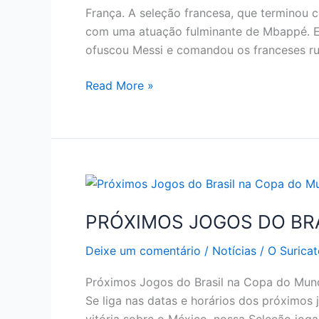
França. A seleção francesa, que terminou 
com uma atuação fulminante de Mbappé. Em
ofuscou Messi e comandou os franceses rum
VEJA
Read More »
O
RESUMO
DAS
OITAVAS
DE
FINAL
DA
PRÓXIMOS JOGOS DO BR
COPA
Deixe um comentário
/
Notícias
/
O Suricat
DO
MUNDO
Próximos Jogos do Brasil na Copa do Mun
Se liga nas datas e horários dos próximo