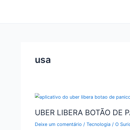
Ir
para
o
conteúdo
usa
UBER LIBERA BOTÃO DE 
Deixe um comentário
/
Tecnologia
/
O Suri