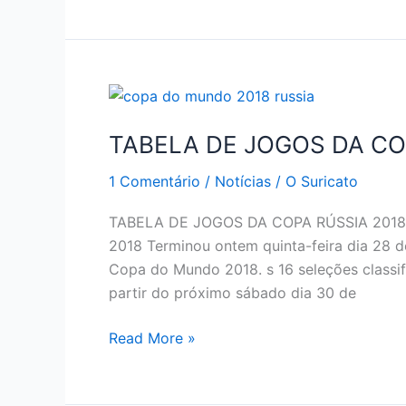
COPA
DO
MUNDO
2018
RÚSSIA
TABELA DE JOGOS DA COP
1 Comentário
/
Notícias
/
O Suricato
TABELA DE JOGOS DA COPA RÚSSIA 2018 –
2018 Terminou ontem quinta-feira dia 28 d
Copa do Mundo 2018. s 16 seleções classifi
partir do próximo sábado dia 30 de
TABELA
Read More »
DE
JOGOS