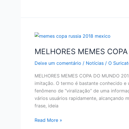
DE
JOGOS
DA
COPA
RÚSSIA
2018
–
MELHORES MEMES COPA 
QUARTAS
Deixe um comentário
/
Notícias
/
O Suricat
MELHORES MEMES COPA DO MUNDO 2018 R
imitação. O termo é bastante conhecido e u
fenômeno de “viralização” de uma informaç
vários usuários rapidamente, alcançando m
frase, ideia
MELHORES
Read More »
MEMES