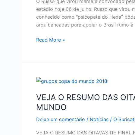
O Russo que virou meme é convocado pela 
estádio hoje 06 de julho! Russo que virou
conhecido como “psicopata do Hexa” pode
arquibancadas para apoiar o Brasil rumo à 
RUSSO
Read More »
QUE
VIROU
MEME
É
CONVOCADO
PELA
CBF
VEJA O RESUMO DAS OIT
MUNDO
Deixe um comentário
/
Notícias
/
O Suricat
VEJA O RESUMO DAS OITAVAS DE FINAL Fran