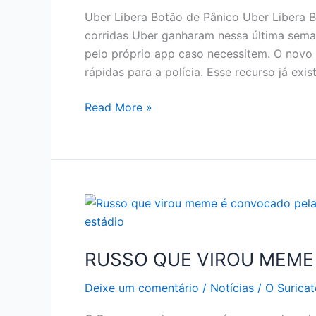
Uber Libera Botão de Pânico Uber Libera B
corridas Uber ganharam nessa última sema
pelo próprio app caso necessitem. O novo
rápidas para a polícia. Esse recurso já exis
UBER
Read More »
LIBERA
BOTÃO
DE
PÂNICO
PARA
PASSAGEIROS
RUSSO QUE VIROU MEME
Deixe um comentário
/
Notícias
/
O Suricat