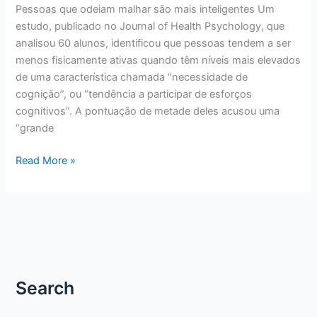
Pessoas que odeiam malhar são mais inteligentes Um
estudo, publicado no Journal of Health Psychology, que
analisou 60 alunos, identificou que pessoas tendem a ser
menos fisicamente ativas quando têm níveis mais elevados
de uma característica chamada “necessidade de
cognição”, ou “tendência a participar de esforços
cognitivos”. A pontuação de metade deles acusou uma
“grande
NOTÍCIA
Read More »
–
PESSOAS
QUE
ODEIAM
MALHAR
SÃO
MAIS
Search
INTELIGENTES