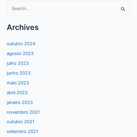
P
e
s
Archives
q
u
outubro 2024
i
agosto 2023
s
julho 2023
a
junho 2023
r
maio 2023
p
abril 2023
o
janeiro 2023
r
:
novembro 2021
outubro 2021
setembro 2021