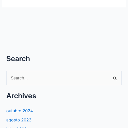
Search
P
e
s
Archives
q
u
outubro 2024
i
agosto 2023
s