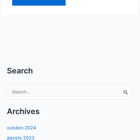
Search
P
e
s
Archives
q
u
outubro 2024
i
agosto 2023