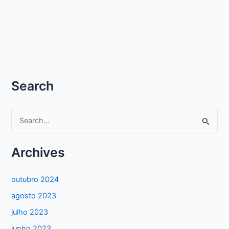
Search
P
e
s
Archives
q
u
outubro 2024
i
agosto 2023
s
julho 2023
a
junho 2023