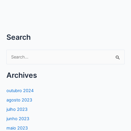
Search
P
e
s
Archives
q
u
outubro 2024
i
agosto 2023
s
julho 2023
a
junho 2023
r
maio 2023
p