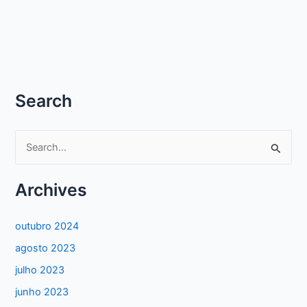
Search
P
e
s
Archives
q
u
outubro 2024
i
agosto 2023
s
julho 2023
a
junho 2023
r