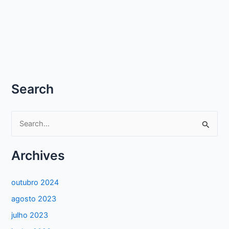
Search
P
e
s
Archives
q
u
outubro 2024
i
agosto 2023
s
julho 2023
a