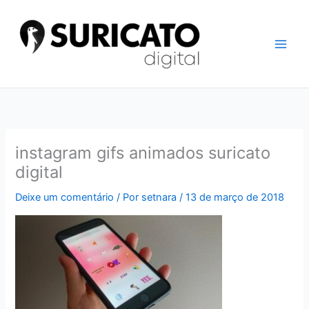
Ir
para
o
conteúdo
instagram gifs animados suricato
digital
Deixe um comentário
/ Por
setnara
/
13 de março de 2018