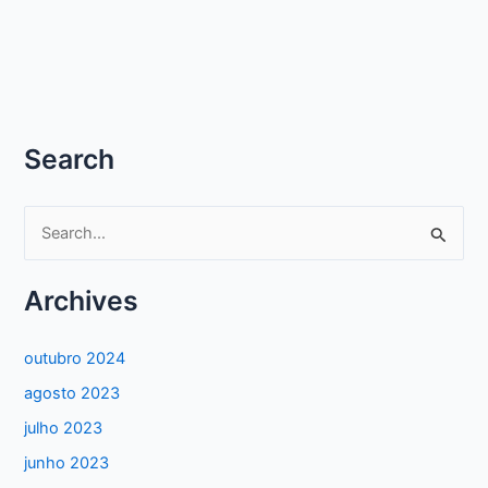
Search
P
e
s
Archives
q
u
outubro 2024
i
agosto 2023
s
julho 2023
a
junho 2023
r