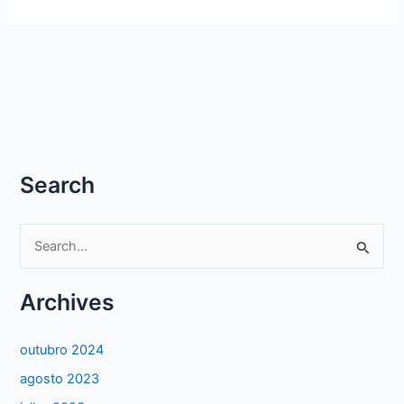
Search
P
e
s
Archives
q
u
outubro 2024
i
agosto 2023
s