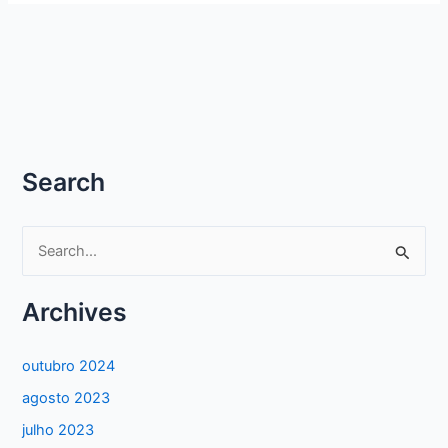
Search
P
e
s
Archives
q
u
outubro 2024
i
agosto 2023
s
julho 2023
a