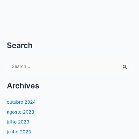
Search
P
e
s
Archives
q
u
outubro 2024
i
agosto 2023
s
julho 2023
a
junho 2023
r