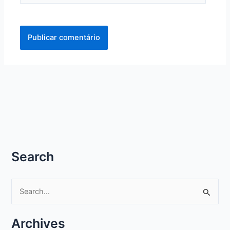
Search
P
e
s
Archives