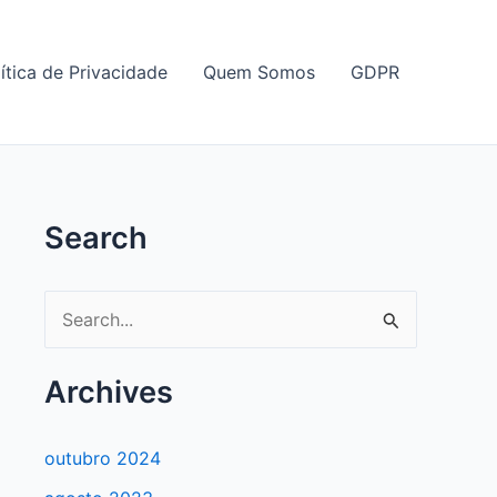
ítica de Privacidade
Quem Somos
GDPR
Search
P
e
s
Archives
q
u
outubro 2024
i