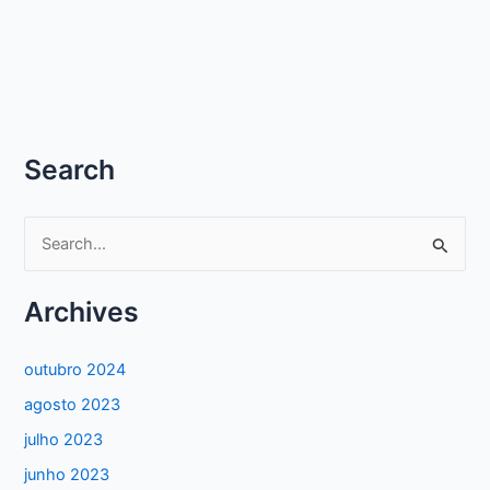
Search
P
e
s
Archives
q
u
outubro 2024
i
agosto 2023
s
julho 2023
a
junho 2023
r