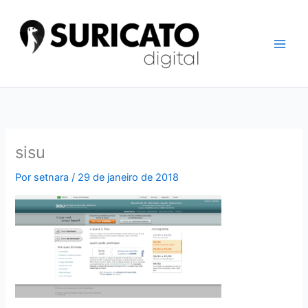
Ir
para
o
conteúdo
sisu
Por
setnara
/
29 de janeiro de 2018