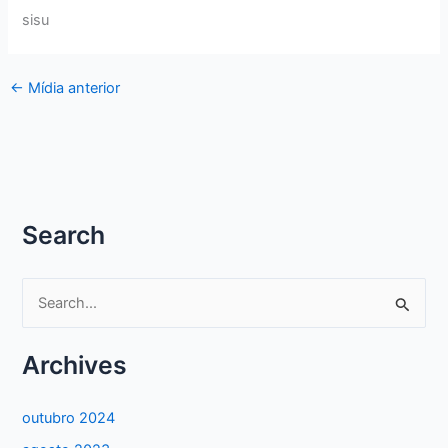
sisu
←
Mídia anterior
Search
P
e
s
Archives
q
u
outubro 2024
i