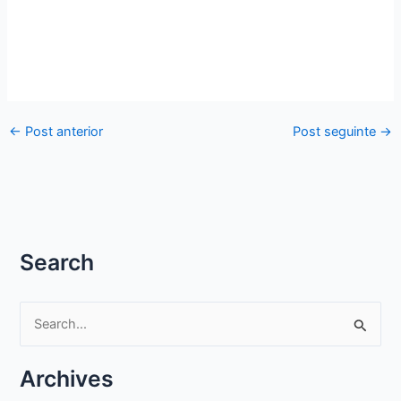
←
Post anterior
Post seguinte
→
Search
P
e
s
Archives
q