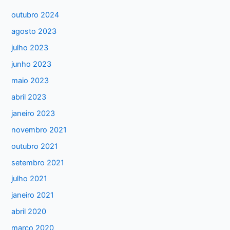
u
outubro 2024
i
agosto 2023
s
julho 2023
a
junho 2023
r
maio 2023
p
abril 2023
o
janeiro 2023
r
:
novembro 2021
outubro 2021
setembro 2021
julho 2021
janeiro 2021
abril 2020
março 2020