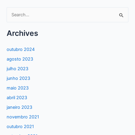
P
e
s
Archives
q
u
outubro 2024
i
agosto 2023
s
julho 2023
a
junho 2023
r
maio 2023
p
abril 2023
o
janeiro 2023
r
:
novembro 2021
outubro 2021