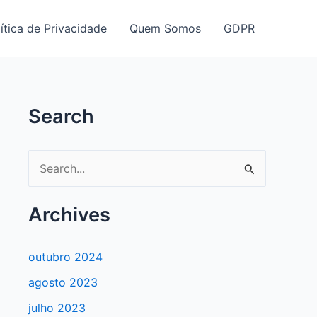
ítica de Privacidade
Quem Somos
GDPR
Search
P
e
s
Archives
q
u
outubro 2024
i
agosto 2023
s
julho 2023