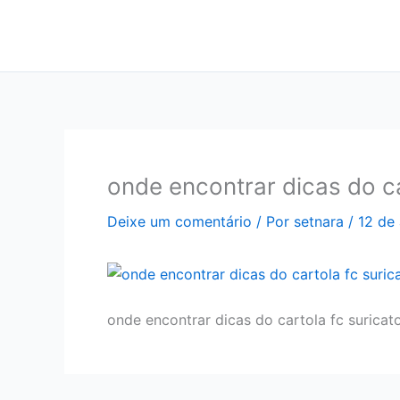
Ir
para
o
conteúdo
onde encontrar dicas do car
Deixe um comentário
/ Por
setnara
/
12 de 
onde encontrar dicas do cartola fc suricato