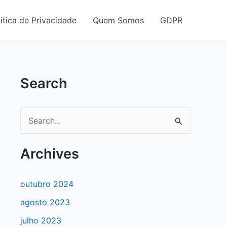
ítica de Privacidade
Quem Somos
GDPR
Search
P
e
s
Archives
q
u
outubro 2024
i
agosto 2023
s
julho 2023