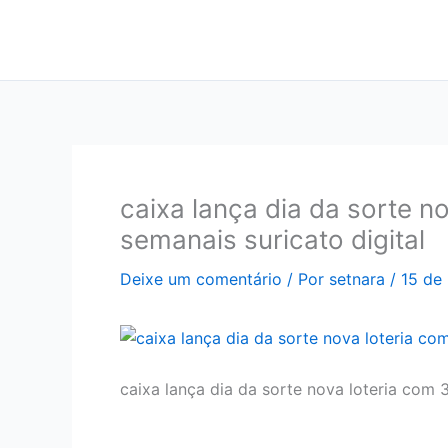
Ir
para
o
conteúdo
caixa lança dia da sorte n
semanais suricato digital
Deixe um comentário
/ Por
setnara
/
15 de
caixa lança dia da sorte nova loteria com 3