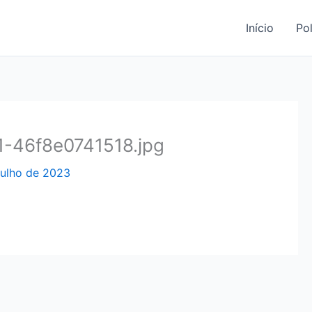
Início
Pol
-46f8e0741518.jpg
julho de 2023