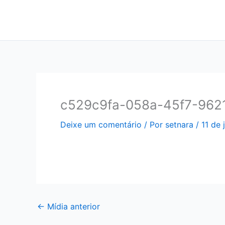
Ir
para
o
conteúdo
c529c9fa-058a-45f7-9621
Deixe um comentário
/ Por
setnara
/
11 de 
←
Mídia anterior