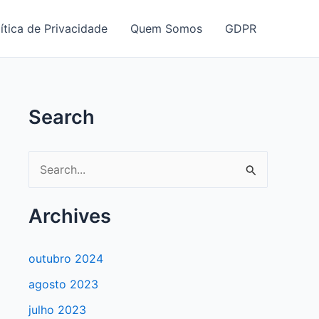
ítica de Privacidade
Quem Somos
GDPR
Search
P
e
s
Archives
q
u
outubro 2024
i
agosto 2023
s
julho 2023