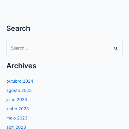
Search
P
e
s
Archives
q
u
outubro 2024
i
agosto 2023
s
julho 2023
a
junho 2023
r
maio 2023
p
abril 2023
o