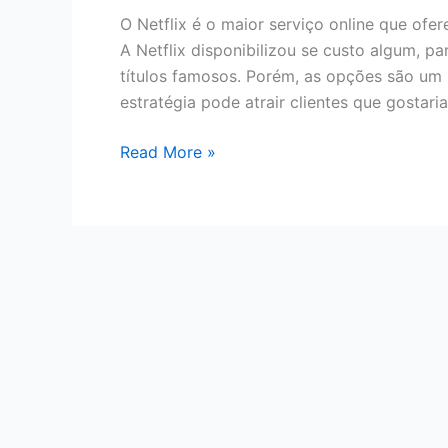
O Netflix é o maior serviço online que ofe
A Netflix disponibilizou se custo algum, p
títulos famosos. Porém, as opções são um 
estratégia pode atrair clientes que gostari
NETFLIX
Read More »
–
COMO
ASSISTIR
NETFLIX
DE
GRAÇA