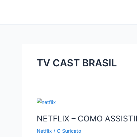
Ir
para
o
conteúdo
TV CAST BRASIL
NETFLIX – COMO ASSISTI
Netflix
/
O Suricato