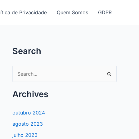
ítica de Privacidade
Quem Somos
GDPR
Search
P
e
s
Archives
q
u
outubro 2024
i
agosto 2023
s
julho 2023