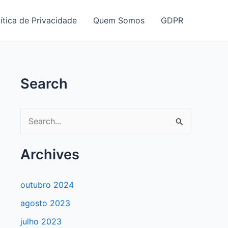
ítica de Privacidade
Quem Somos
GDPR
Search
P
e
s
Archives
q
u
outubro 2024
i
agosto 2023
s
julho 2023