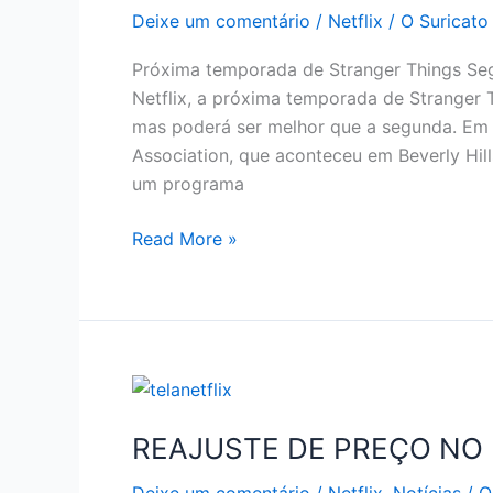
Deixe um comentário
/
Netflix
/
O Suricato
Próxima temporada de Stranger Things Seg
Netflix, a próxima temporada de Stranger 
mas poderá ser melhor que a segunda. Em e
Association, que aconteceu em Beverly Hills
um programa
SE
Read More »
LIGA
NA
PRÓXIMA
TEMPORADA
DE
STRANGER
THINGS
REAJUSTE DE PREÇO NO 