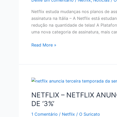
Deixe um comentário
/
Netflix
,
Notícias
/
O
Netflix estuda mudanças nos planos de ass
assinatura na Itália – A Netflix está estu
redução na quantidade de telas! A Plataform
uma nova categoria de assinatura, mais c
REAJUSTE
Read More »
DE
PREÇO
NO
NETFLIX
NETFLIX – NETFLIX ANU
DE ‘3%’
1 Comentário
/
Netflix
/
O Suricato