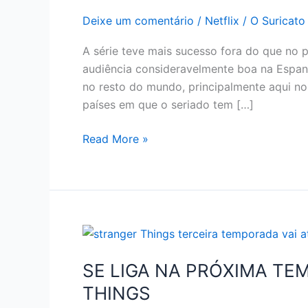
Deixe um comentário
/
Netflix
/
O Suricato
A série teve mais sucesso fora do que no 
audiência consideravelmente boa na Espan
no resto do mundo, principalmente aqui no 
países em que o seriado tem […]
CURIOSIDADES
Read More »
DE
LA
CASA
DE
PAPEL
NETFLIX
SE LIGA NA PRÓXIMA T
THINGS