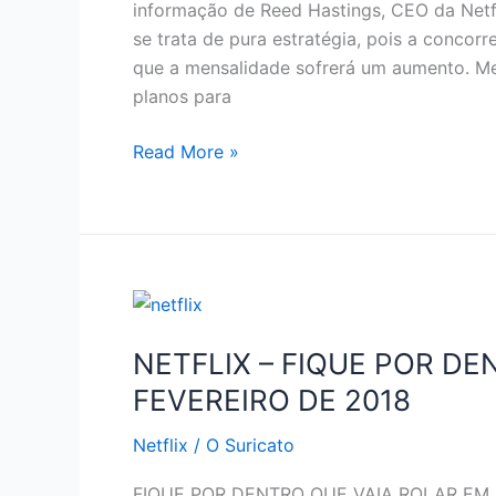
informação de Reed Hastings, CEO da Netfl
se trata de pura estratégia, pois a conco
que a mensalidade sofrerá um aumento. Me
planos para
NETFLIX
Read More »
–
AUMENTO
NA
MENSALIDADE
NETFLIX – FIQUE POR D
FEVEREIRO DE 2018
Netflix
/
O Suricato
FIQUE POR DENTRO QUE VAIA ROLAR EM FE