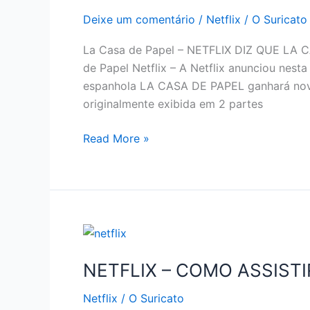
Deixe um comentário
/
Netflix
/
O Suricato
La Casa de Papel – NETFLIX DIZ QUE LA
de Papel Netflix – A Netflix anunciou nesta 
espanhola LA CASA DE PAPEL ganhará novos 
originalmente exibida em 2 partes
NETFLIX
Read More »
ANUNCIA
QUE
LA
CASA
DE
PAPEL
TERÁ
NETFLIX – COMO ASSISTI
3ª
Netflix
/
O Suricato
PARTE