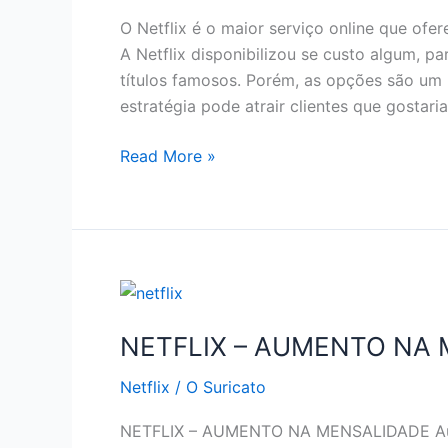
EM
O Netflix é o maior serviço online que ofe
2019
A Netflix disponibilizou se custo algum, p
títulos famosos. Porém, as opções são um 
estratégia pode atrair clientes que gostari
NETFLIX
Read More »
–
COMO
ASSISTIR
NETFLIX
DE
GRAÇA
NETFLIX – AUMENTO NA
Netflix
/
O Suricato
NETFLIX – AUMENTO NA MENSALIDADE Aume