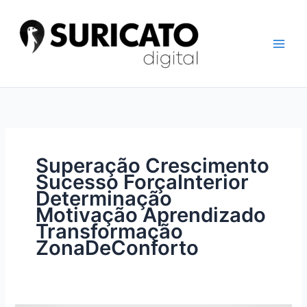
Ir
para
o
conteúdo
Superação Crescimento
Sucesso ForçaInterior
Determinação
Motivação Aprendizado
Transformação
ZonaDeConforto