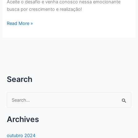
Aceite o desafio e venha conosco nessa emocionante
busca por crescimento e realização!
Aceite
Read More »
os
Desafios
com
Coragem!
Search
P
e
s
Archives
q
u
outubro 2024