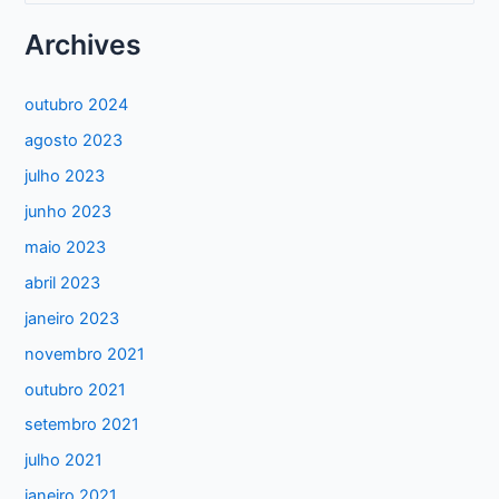
s
Archives
q
u
outubro 2024
i
agosto 2023
s
julho 2023
a
junho 2023
r
maio 2023
p
abril 2023
o
janeiro 2023
r
:
novembro 2021
outubro 2021
setembro 2021
julho 2021
janeiro 2021