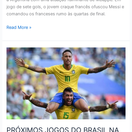
jogo de sete gols, o jovem craque francês ofuscou Messi e
comandou os franceses rumo às quartas de final.
VEJA
Read More »
O
RESUMO
DAS
OITAVAS
DE
FINAL
DA
COPA
DO
MUNDO
PRÓXIMOS JOGOS DO BRASIL NA