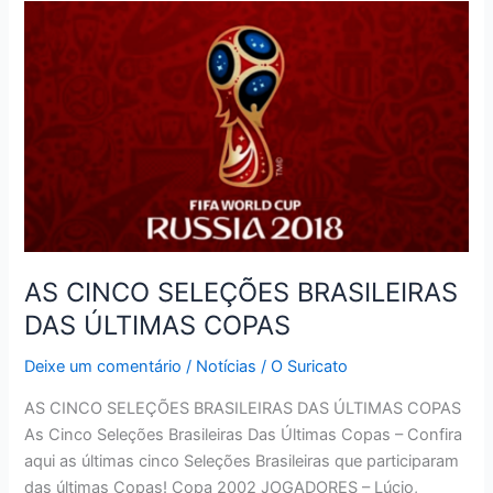
VAI
DAR
BEBIDA
GRÁTIS
A
CADA
TOMBO
DE
NEYMAR
AS CINCO SELEÇÕES BRASILEIRAS
DAS ÚLTIMAS COPAS
Deixe um comentário
/
Notícias
/
O Suricato
AS CINCO SELEÇÕES BRASILEIRAS DAS ÚLTIMAS COPAS
As Cinco Seleções Brasileiras Das Últimas Copas – Confira
aqui as últimas cinco Seleções Brasileiras que participaram
das últimas Copas! Copa 2002 JOGADORES – Lúcio,