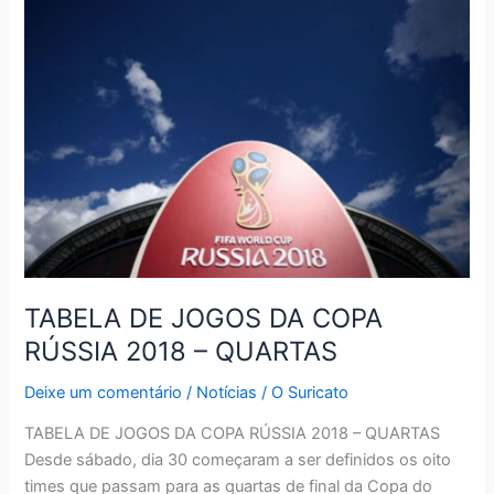
DA
COPA
RÚSSIA
2018
–
SEMIFINAIS
TABELA DE JOGOS DA COPA
RÚSSIA 2018 – QUARTAS
Deixe um comentário
/
Notícias
/
O Suricato
TABELA DE JOGOS DA COPA RÚSSIA 2018 – QUARTAS
Desde sábado, dia 30 começaram a ser definidos os oito
times que passam para as quartas de final da Copa do