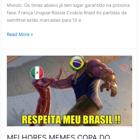
Mundo. Os times abaixo já tem lugar garantido na próxima
fase. França Uruguai Rússia Croácia Brasil As partidas da
semifinal estão marcadas para 10 e
TABELA
Read More »
DE
JOGOS
DA
COPA
RÚSSIA
2018
–
QUARTAS
MELHORES MEMES COPA DO