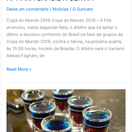
Deixe um comentário
/
Notícias
/
O Suricato
Copa do Mundo 2018 Copa do Mundo 2018 – A Fifa
anunciou, nesta segunda-feira, o árbitro que irá apitar o
último e decisivo confronto do Brasil na fase de grupos da
Copa do Mundo 2018, contra a Sérvia, na próxima quarta,
às 15:00 horas, horário de Brasília. O árbitro será o Iraniano
Alireza Faghani, de
JUIZ
Read More »
DA
FINAL
DAS
OLIMPÍADAS
APITARÁ
BRASIL
X
SÉRVIA