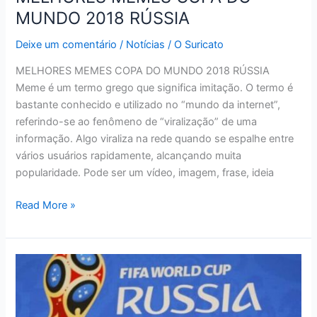
MUNDO 2018 RÚSSIA
Deixe um comentário
/
Notícias
/
O Suricato
MELHORES MEMES COPA DO MUNDO 2018 RÚSSIA
Meme é um termo grego que significa imitação. O termo é
bastante conhecido e utilizado no “mundo da internet”,
referindo-se ao fenômeno de “viralização” de uma
informação. Algo viraliza na rede quando se espalhe entre
vários usuários rapidamente, alcançando muita
popularidade. Pode ser um vídeo, imagem, frase, ideia
MELHORES
Read More »
MEMES
COPA
DO
MUNDO
2018
RÚSSIA