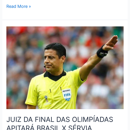
TABELA
Read More »
DE
JOGOS
DA
COPA
RÚSSIA
2018
–
OITAVAS
JUIZ DA FINAL DAS OLIMPÍADAS
APITARÁ BRASIL X SÉRVIA