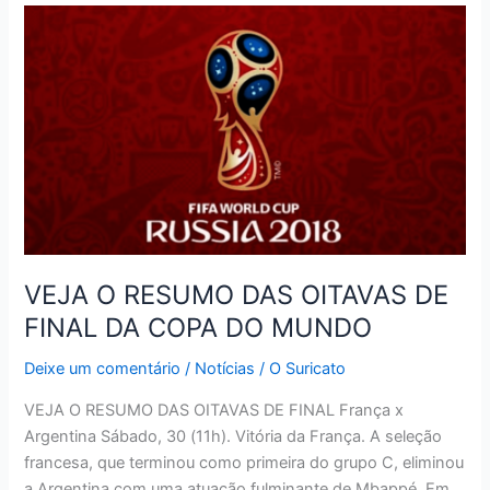
MEME
É
CONVOCADO
PELA
CBF
VEJA O RESUMO DAS OITAVAS DE
FINAL DA COPA DO MUNDO
Deixe um comentário
/
Notícias
/
O Suricato
VEJA O RESUMO DAS OITAVAS DE FINAL França x
Argentina Sábado, 30 (11h). Vitória da França. A seleção
francesa, que terminou como primeira do grupo C, eliminou
a Argentina com uma atuação fulminante de Mbappé. Em