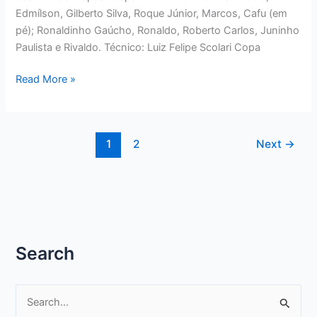
Edmílson, Gilberto Silva, Roque Júnior, Marcos, Cafu (em
pé); Ronaldinho Gaúcho, Ronaldo, Roberto Carlos, Juninho
Paulista e Rivaldo. Técnico: Luiz Felipe Scolari Copa
AS
Read More »
CINCO
SELEÇÕES
BRASILEIRAS
1
2
Next
→
DAS
ÚLTIMAS
COPAS
Search
P
e