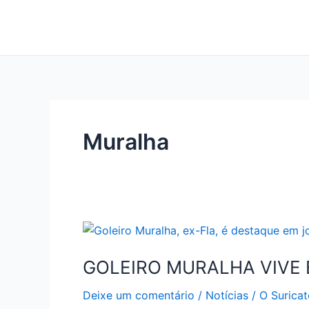
Ir
para
o
conteúdo
Muralha
GOLEIRO MURALHA VIVE 
Deixe um comentário
/
Notícias
/
O Suricat