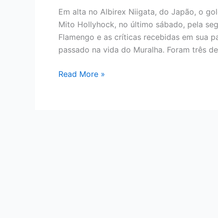
Em alta no Albirex Niigata, do Japão, o go
Mito Hollyhock, no último sábado, pela se
Flamengo e as críticas recebidas em sua 
passado na vida do Muralha. Foram três def
GOLEIRO
Read More »
MURALHA
VIVE
BOA
FASE
NO
JAPÃO