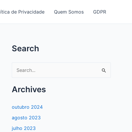
ítica de Privacidade
Quem Somos
GDPR
Search
P
e
s
Archives
q
u
outubro 2024
i
agosto 2023
s
julho 2023