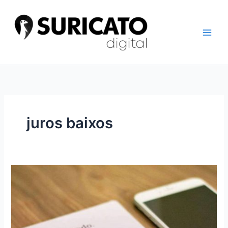
Ir
para
o
conteúdo
juros baixos