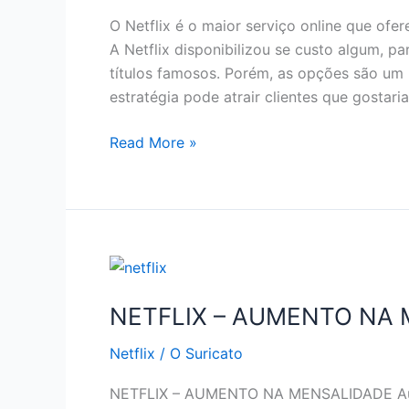
EM
O Netflix é o maior serviço online que ofe
2019
A Netflix disponibilizou se custo algum, p
títulos famosos. Porém, as opções são um 
estratégia pode atrair clientes que gostari
NETFLIX
Read More »
–
COMO
ASSISTIR
NETFLIX
DE
GRAÇA
NETFLIX – AUMENTO NA
Netflix
/
O Suricato
NETFLIX – AUMENTO NA MENSALIDADE Aume