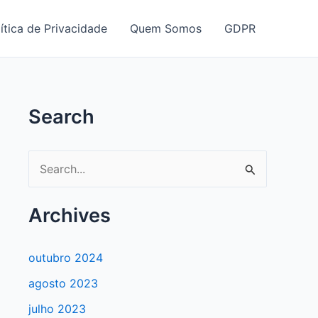
ítica de Privacidade
Quem Somos
GDPR
Search
P
e
s
Archives
q
u
outubro 2024
i
agosto 2023
s
julho 2023