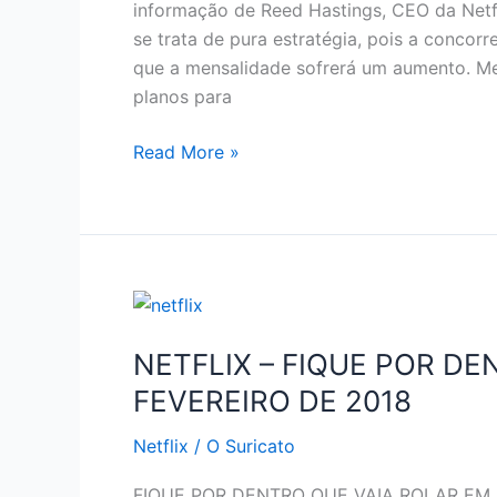
informação de Reed Hastings, CEO da Netfl
se trata de pura estratégia, pois a conco
que a mensalidade sofrerá um aumento. Me
planos para
NETFLIX
Read More »
–
AUMENTO
NA
MENSALIDADE
NETFLIX – FIQUE POR D
FEVEREIRO DE 2018
Netflix
/
O Suricato
FIQUE POR DENTRO QUE VAIA ROLAR EM FE