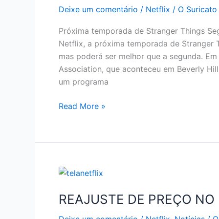
Deixe um comentário
/
Netflix
/
O Suricato
Próxima temporada de Stranger Things Seg
Netflix, a próxima temporada de Stranger 
mas poderá ser melhor que a segunda. Em e
Association, que aconteceu em Beverly Hills
um programa
SE
Read More »
LIGA
NA
PRÓXIMA
TEMPORADA
DE
STRANGER
THINGS
REAJUSTE DE PREÇO NO 