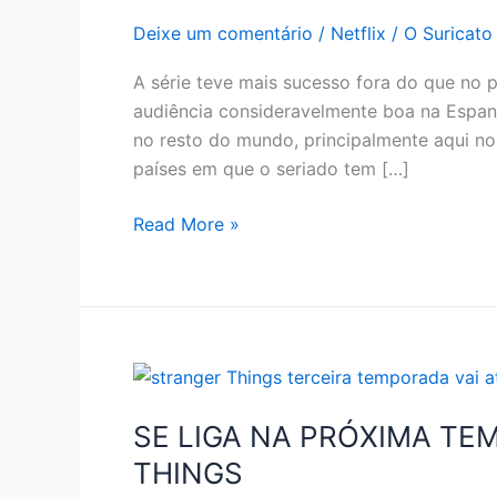
Deixe um comentário
/
Netflix
/
O Suricato
A série teve mais sucesso fora do que no 
audiência consideravelmente boa na Espan
no resto do mundo, principalmente aqui no 
países em que o seriado tem […]
CURIOSIDADES
Read More »
DE
LA
CASA
DE
PAPEL
NETFLIX
SE LIGA NA PRÓXIMA T
THINGS