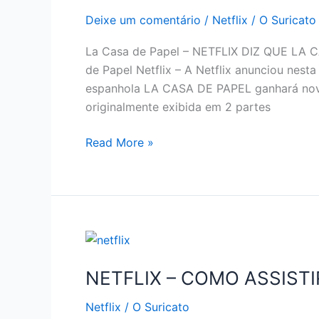
Deixe um comentário
/
Netflix
/
O Suricato
La Casa de Papel – NETFLIX DIZ QUE LA
de Papel Netflix – A Netflix anunciou nesta 
espanhola LA CASA DE PAPEL ganhará novos 
originalmente exibida em 2 partes
NETFLIX
Read More »
ANUNCIA
QUE
LA
CASA
DE
PAPEL
TERÁ
NETFLIX – COMO ASSISTI
3ª
Netflix
/
O Suricato
PARTE