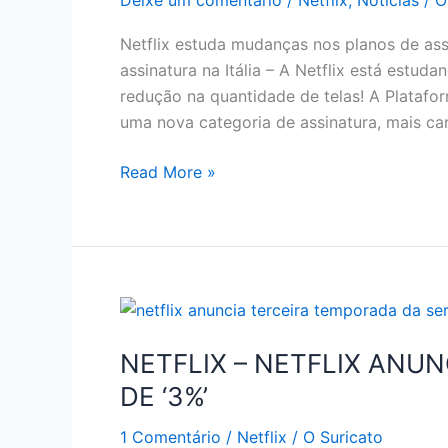
Deixe um comentário
/
Netflix
,
Notícias
/
O
Netflix estuda mudanças nos planos de ass
assinatura na Itália – A Netflix está estu
redução na quantidade de telas! A Plataform
uma nova categoria de assinatura, mais c
REAJUSTE
Read More »
DE
PREÇO
NO
NETFLIX
NETFLIX – NETFLIX ANU
DE ‘3%’
1 Comentário
/
Netflix
/
O Suricato