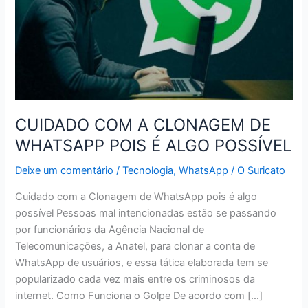
CUIDADO COM A CLONAGEM DE
WHATSAPP POIS É ALGO POSSÍVEL
Deixe um comentário
/
Tecnologia
,
WhatsApp
/
O Suricato
Cuidado com a Clonagem de WhatsApp pois é algo
possível Pessoas mal intencionadas estão se passando
por funcionários da Agência Nacional de
Telecomunicações, a Anatel, para clonar a conta de
WhatsApp de usuários, e essa tática elaborada tem se
popularizado cada vez mais entre os criminosos da
internet. Como Funciona o Golpe De acordo com […]