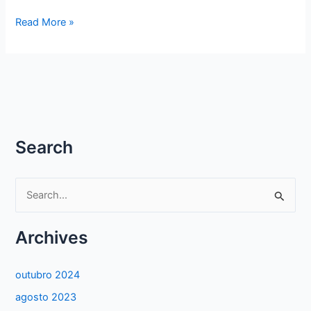
WHATSAPP
Read More »
LIBERA
CHAMADAS
DE
VOZ
E
VÍDEO
COM
Search
ATÉ
4
P
PESSOAS
e
s
Archives
q
u
outubro 2024
i
agosto 2023
s