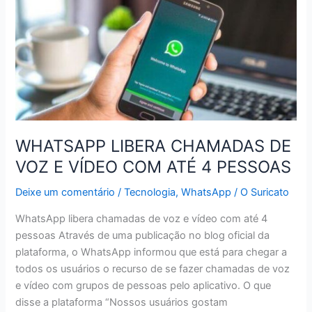
WHATSAPP
AGORA
COM
CUPONS
FALSOS
DO
MC
DONALD’S
WHATSAPP LIBERA CHAMADAS DE
VOZ E VÍDEO COM ATÉ 4 PESSOAS
Deixe um comentário
/
Tecnologia
,
WhatsApp
/
O Suricato
WhatsApp libera chamadas de voz e vídeo com até 4
pessoas Através de uma publicação no blog oficial da
plataforma, o WhatsApp informou que está para chegar a
todos os usuários o recurso de se fazer chamadas de voz
e vídeo com grupos de pessoas pelo aplicativo. O que
disse a plataforma “Nossos usuários gostam