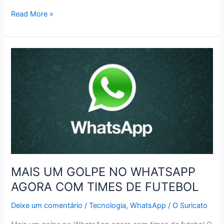
CUIDADO
Read More »
COM
A
CLONAGEM
DE
WHATSAPP
POIS
É
ALGO
POSSÍVEL
MAIS UM GOLPE NO WHATSAPP
AGORA COM TIMES DE FUTEBOL
Deixe um comentário
/
Tecnologia
,
WhatsApp
/
O Suricato