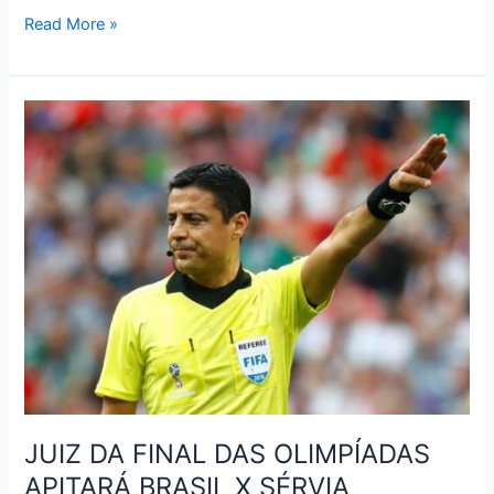
TABELA
Read More »
DE
JOGOS
DA
COPA
RÚSSIA
2018
–
OITAVAS
JUIZ DA FINAL DAS OLIMPÍADAS
APITARÁ BRASIL X SÉRVIA