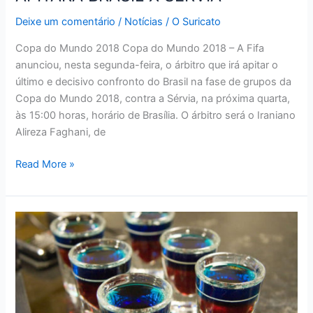
Deixe um comentário
/
Notícias
/
O Suricato
Copa do Mundo 2018 Copa do Mundo 2018 – A Fifa
anunciou, nesta segunda-feira, o árbitro que irá apitar o
último e decisivo confronto do Brasil na fase de grupos da
Copa do Mundo 2018, contra a Sérvia, na próxima quarta,
às 15:00 horas, horário de Brasília. O árbitro será o Iraniano
Alireza Faghani, de
JUIZ
Read More »
DA
FINAL
DAS
OLIMPÍADAS
APITARÁ
BRASIL
X
SÉRVIA