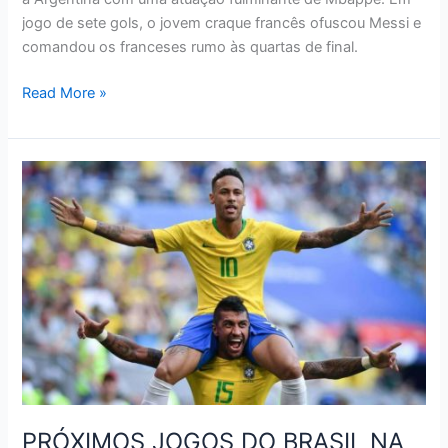
jogo de sete gols, o jovem craque francês ofuscou Messi e
comandou os franceses rumo às quartas de final.
VEJA
Read More »
O
RESUMO
DAS
OITAVAS
DE
FINAL
DA
COPA
DO
MUNDO
PRÓXIMOS JOGOS DO BRASIL NA