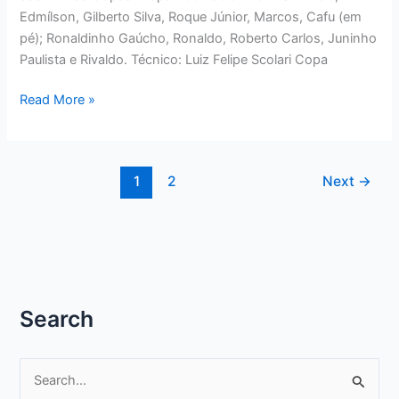
Edmílson, Gilberto Silva, Roque Júnior, Marcos, Cafu (em
pé); Ronaldinho Gaúcho, Ronaldo, Roberto Carlos, Juninho
Paulista e Rivaldo. Técnico: Luiz Felipe Scolari Copa
AS
Read More »
CINCO
SELEÇÕES
BRASILEIRAS
1
2
Next
→
DAS
ÚLTIMAS
COPAS
Search
P
e