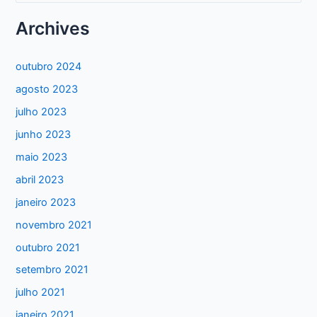
s
Archives
q
u
outubro 2024
i
agosto 2023
s
julho 2023
a
junho 2023
r
maio 2023
p
abril 2023
o
janeiro 2023
r
:
novembro 2021
outubro 2021
setembro 2021
julho 2021
janeiro 2021