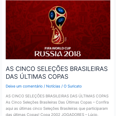
VAI
DAR
BEBIDA
GRÁTIS
A
CADA
TOMBO
DE
NEYMAR
AS CINCO SELEÇÕES BRASILEIRAS
DAS ÚLTIMAS COPAS
Deixe um comentário
/
Notícias
/
O Suricato
AS CINCO SELEÇÕES BRASILEIRAS DAS ÚLTIMAS COPAS
As Cinco Seleções Brasileiras Das Últimas Copas – Confira
aqui as últimas cinco Seleções Brasileiras que participaram
das últimas Copas! Copa 2002 JOGADORES – Lúcio,