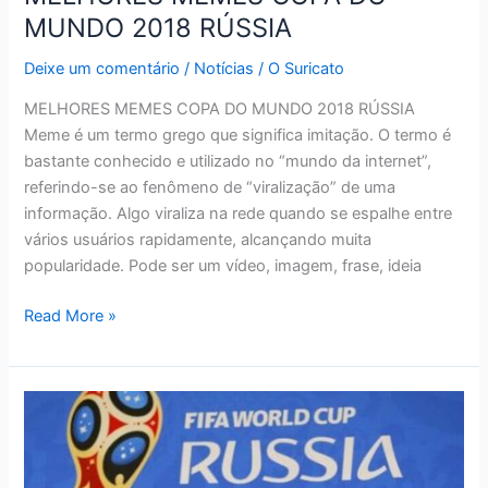
MUNDO 2018 RÚSSIA
Deixe um comentário
/
Notícias
/
O Suricato
MELHORES MEMES COPA DO MUNDO 2018 RÚSSIA
Meme é um termo grego que significa imitação. O termo é
bastante conhecido e utilizado no “mundo da internet”,
referindo-se ao fenômeno de “viralização” de uma
informação. Algo viraliza na rede quando se espalhe entre
vários usuários rapidamente, alcançando muita
popularidade. Pode ser um vídeo, imagem, frase, ideia
MELHORES
Read More »
MEMES
COPA
DO
MUNDO
2018
RÚSSIA