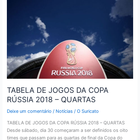
DA
COPA
RÚSSIA
2018
–
SEMIFINAIS
TABELA DE JOGOS DA COPA
RÚSSIA 2018 – QUARTAS
Deixe um comentário
/
Notícias
/
O Suricato
TABELA DE JOGOS DA COPA RÚSSIA 2018 – QUARTAS
Desde sábado, dia 30 começaram a ser definidos os oito
times que passam para as quartas de final da Copa do