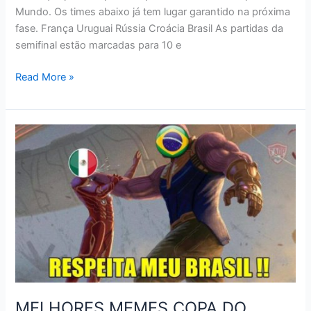
Mundo. Os times abaixo já tem lugar garantido na próxima
fase. França Uruguai Rússia Croácia Brasil As partidas da
semifinal estão marcadas para 10 e
TABELA
Read More »
DE
JOGOS
DA
COPA
RÚSSIA
2018
–
QUARTAS
MELHORES MEMES COPA DO