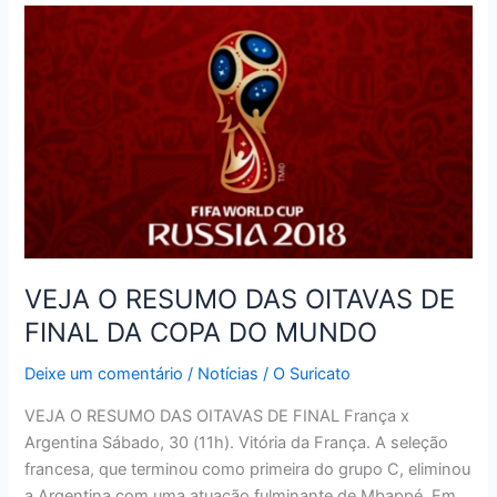
MEME
É
CONVOCADO
PELA
CBF
VEJA O RESUMO DAS OITAVAS DE
FINAL DA COPA DO MUNDO
Deixe um comentário
/
Notícias
/
O Suricato
VEJA O RESUMO DAS OITAVAS DE FINAL França x
Argentina Sábado, 30 (11h). Vitória da França. A seleção
francesa, que terminou como primeira do grupo C, eliminou
a Argentina com uma atuação fulminante de Mbappé. Em