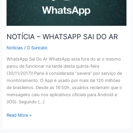
NOTÍCIA – WHATSAPP SAI DO AR
Notícias
/
O Suricato
WhatsApp Sai Do Ar WhatsApp esta fora do ar o mesmo
parou de funcionar na tarde desta quinta-feira
(30/11/2017)! Pane é considerada “severa” por serviço de
monitoramento. O App é usado por mais de 120 milhões
de brasileiros. Desde as 16:50h, usuários reclamam que o
mensageiro caiu nos aplicativos oficiais para Android e
(iOS). Segundo […]
NOTÍCIA
Read More »
–
WHATSAPP