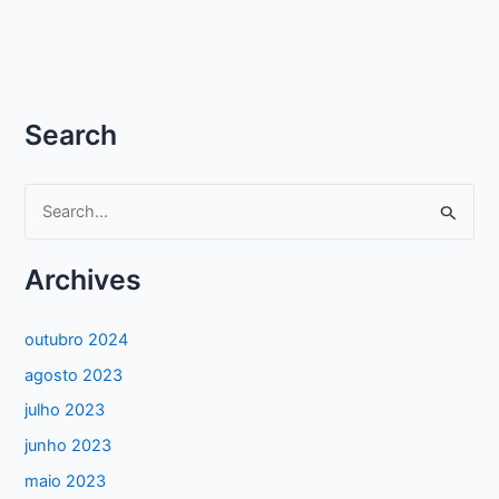
SAI
DO
AR
Search
P
e
s
Archives
q
u
outubro 2024
i
agosto 2023
s
julho 2023
a
junho 2023
r
maio 2023
p