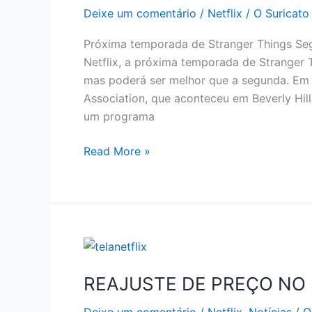
Deixe um comentário
/
Netflix
/
O Suricato
Próxima temporada de Stranger Things Seg
Netflix, a próxima temporada de Stranger 
mas poderá ser melhor que a segunda. Em e
Association, que aconteceu em Beverly Hills
um programa
SE
Read More »
LIGA
NA
PRÓXIMA
TEMPORADA
DE
STRANGER
THINGS
REAJUSTE DE PREÇO NO 