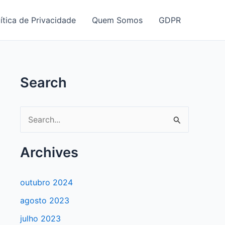
ítica de Privacidade
Quem Somos
GDPR
Search
P
e
s
Archives
q
u
outubro 2024
i
agosto 2023
s
julho 2023