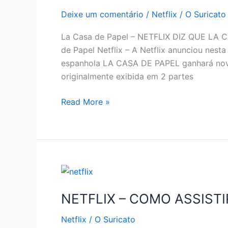
Deixe um comentário
/
Netflix
/
O Suricato
La Casa de Papel – NETFLIX DIZ QUE LA
de Papel Netflix – A Netflix anunciou nesta 
espanhola LA CASA DE PAPEL ganhará novos 
originalmente exibida em 2 partes
NETFLIX
Read More »
ANUNCIA
QUE
LA
CASA
DE
PAPEL
TERÁ
NETFLIX – COMO ASSISTI
3ª
Netflix
/
O Suricato
PARTE