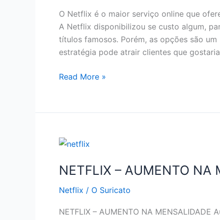
EM
O Netflix é o maior serviço online que ofe
2019
A Netflix disponibilizou se custo algum, p
títulos famosos. Porém, as opções são um 
estratégia pode atrair clientes que gostari
NETFLIX
Read More »
–
COMO
ASSISTIR
NETFLIX
DE
GRAÇA
NETFLIX – AUMENTO NA
Netflix
/
O Suricato
NETFLIX – AUMENTO NA MENSALIDADE Aume