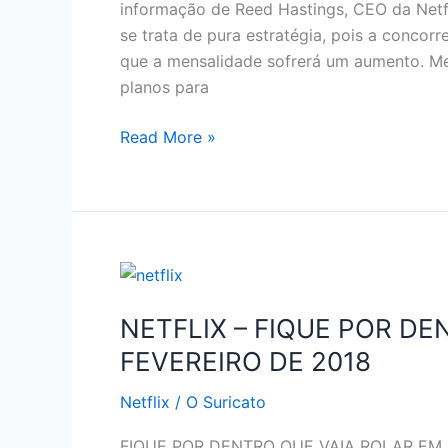
informação de Reed Hastings, CEO da Netfl
se trata de pura estratégia, pois a conco
que a mensalidade sofrerá um aumento. Me
planos para
NETFLIX
Read More »
–
AUMENTO
NA
MENSALIDADE
NETFLIX – FIQUE POR D
FEVEREIRO DE 2018
Netflix
/
O Suricato
FIQUE POR DENTRO QUE VAIA ROLAR EM FE