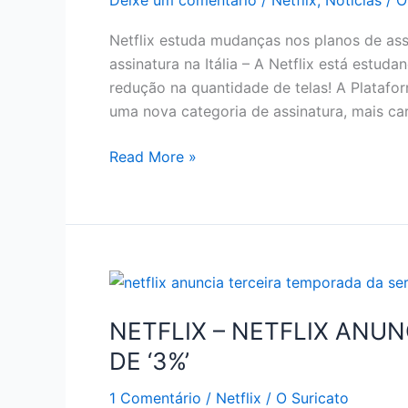
Deixe um comentário
/
Netflix
,
Notícias
/
O
Netflix estuda mudanças nos planos de ass
assinatura na Itália – A Netflix está estu
redução na quantidade de telas! A Plataform
uma nova categoria de assinatura, mais c
REAJUSTE
Read More »
DE
PREÇO
NO
NETFLIX
NETFLIX – NETFLIX ANU
DE ‘3%’
1 Comentário
/
Netflix
/
O Suricato