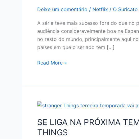
Deixe um comentário
/
Netflix
/
O Suricato
A série teve mais sucesso fora do que no 
audiência consideravelmente boa na Espan
no resto do mundo, principalmente aqui no 
países em que o seriado tem […]
CURIOSIDADES
Read More »
DE
LA
CASA
DE
PAPEL
NETFLIX
SE LIGA NA PRÓXIMA T
THINGS