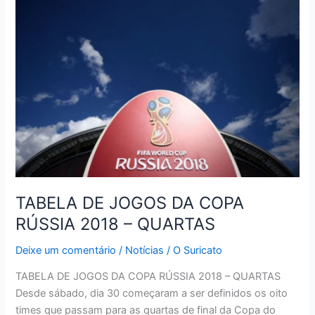
DA
COPA
RÚSSIA
2018
–
SEMIFINAIS
TABELA DE JOGOS DA COPA
RÚSSIA 2018 – QUARTAS
Deixe um comentário
/
Notícias
/
O Suricato
TABELA DE JOGOS DA COPA RÚSSIA 2018 – QUARTAS
Desde sábado, dia 30 começaram a ser definidos os oito
times que passam para as quartas de final da Copa do