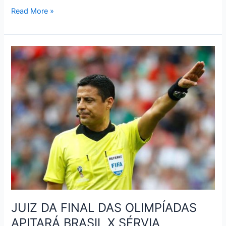
TABELA
Read More »
DE
JOGOS
DA
COPA
RÚSSIA
2018
–
OITAVAS
JUIZ DA FINAL DAS OLIMPÍADAS
APITARÁ BRASIL X SÉRVIA