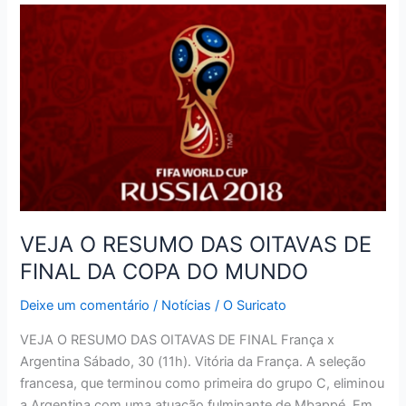
MEME
É
CONVOCADO
PELA
CBF
VEJA O RESUMO DAS OITAVAS DE
FINAL DA COPA DO MUNDO
Deixe um comentário
/
Notícias
/
O Suricato
VEJA O RESUMO DAS OITAVAS DE FINAL França x
Argentina Sábado, 30 (11h). Vitória da França. A seleção
francesa, que terminou como primeira do grupo C, eliminou
a Argentina com uma atuação fulminante de Mbappé. Em