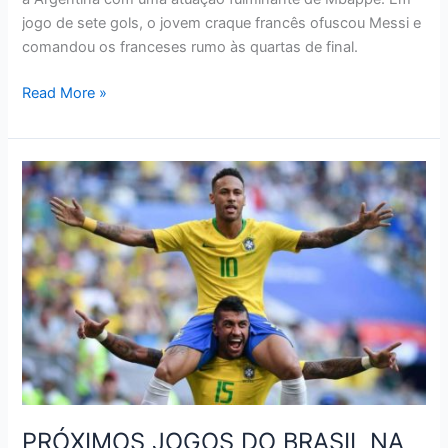
jogo de sete gols, o jovem craque francês ofuscou Messi e
comandou os franceses rumo às quartas de final.
VEJA
Read More »
O
RESUMO
DAS
OITAVAS
DE
FINAL
DA
COPA
DO
MUNDO
PRÓXIMOS JOGOS DO BRASIL NA