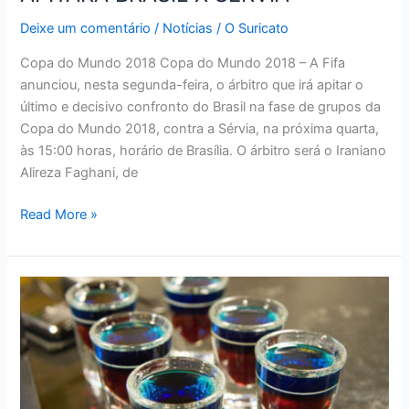
Deixe um comentário
/
Notícias
/
O Suricato
Copa do Mundo 2018 Copa do Mundo 2018 – A Fifa
anunciou, nesta segunda-feira, o árbitro que irá apitar o
último e decisivo confronto do Brasil na fase de grupos da
Copa do Mundo 2018, contra a Sérvia, na próxima quarta,
às 15:00 horas, horário de Brasília. O árbitro será o Iraniano
Alireza Faghani, de
JUIZ
Read More »
DA
FINAL
DAS
OLIMPÍADAS
APITARÁ
BRASIL
X
SÉRVIA