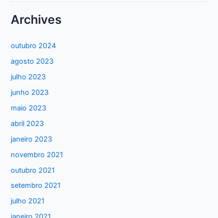
s
Archives
q
u
outubro 2024
i
agosto 2023
s
julho 2023
a
junho 2023
r
maio 2023
p
abril 2023
o
janeiro 2023
r
:
novembro 2021
outubro 2021
setembro 2021
julho 2021
janeiro 2021