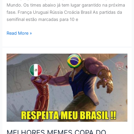
Mundo. Os times abaixo já tem lugar garantido na próxima
fase. França Uruguai Rússia Croácia Brasil As partidas da
semifinal estão marcadas para 10 e
TABELA
Read More »
DE
JOGOS
DA
COPA
RÚSSIA
2018
–
QUARTAS
MELHORES MEMES COPA DO