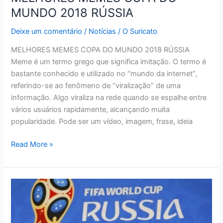
MUNDO 2018 RÚSSIA
Deixe um comentário
/
Notícias
/
O Suricato
MELHORES MEMES COPA DO MUNDO 2018 RÚSSIA
Meme é um termo grego que significa imitação. O termo é
bastante conhecido e utilizado no “mundo da internet”,
referindo-se ao fenômeno de “viralização” de uma
informação. Algo viraliza na rede quando se espalhe entre
vários usuários rapidamente, alcançando muita
popularidade. Pode ser um vídeo, imagem, frase, ideia
MELHORES
Read More »
MEMES
COPA
DO
MUNDO
2018
RÚSSIA