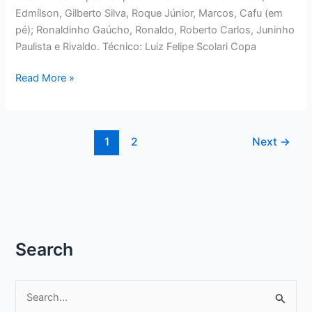
Edmílson, Gilberto Silva, Roque Júnior, Marcos, Cafu (em
pé); Ronaldinho Gaúcho, Ronaldo, Roberto Carlos, Juninho
Paulista e Rivaldo. Técnico: Luiz Felipe Scolari Copa
AS
Read More »
CINCO
SELEÇÕES
BRASILEIRAS
1
2
Next
→
DAS
ÚLTIMAS
COPAS
Search
P
e