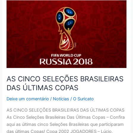
VAI
DAR
BEBIDA
GRÁTIS
A
CADA
TOMBO
DE
NEYMAR
AS CINCO SELEÇÕES BRASILEIRAS
DAS ÚLTIMAS COPAS
Deixe um comentário
/
Notícias
/
O Suricato
AS CINCO SELEÇÕES BRASILEIRAS DAS ÚLTIMAS COPAS
As Cinco Seleções Brasileiras Das Últimas Copas – Confira
aqui as últimas cinco Seleções Brasileiras que participaram
das últimas Copas! Copa 2002 JOGADORES – Lúcio,