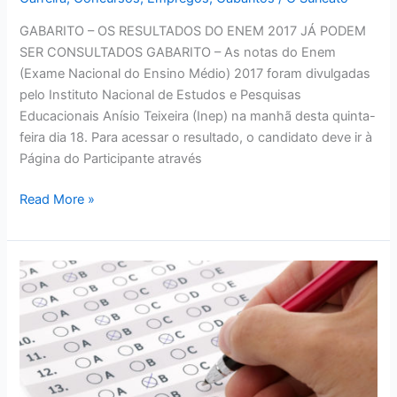
GABARITO – OS RESULTADOS DO ENEM 2017 JÁ PODEM
SER CONSULTADOS GABARITO – As notas do Enem
(Exame Nacional do Ensino Médio) 2017 foram divulgadas
pelo Instituto Nacional de Estudos e Pesquisas
Educacionais Anísio Teixeira (Inep) na manhã desta quinta-
feira dia 18. Para acessar o resultado, o candidato deve ir à
Página do Participante através
GABARITO
Read More »
–
OS
RESULTADOS
DO
ENEM
2017
JÁ
PODEM
SER