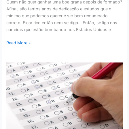
Quem não quer ganhar uma boa grana depois de formado?
Afinal, são tantos anos de dedicação e estudos que o
mínimo que podemos querer é ser bem remunerado
correto. Ficar rico então nem se diga… Então, se liga nas
carreiras que estão bombando nos Estados Unidos e
10
Read More »
CARREIRAS
PARA
FICAR
RICO
NOS
ESTADOS
UNIDOS