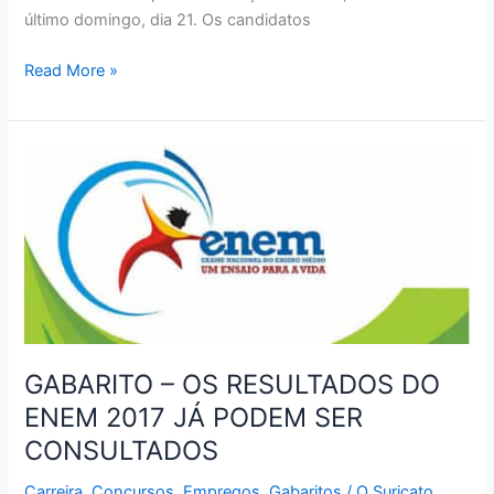
último domingo, dia 21. Os candidatos
GABARITO
Read More »
–
AMANHÃ
DIA
23
SERÃO
DIVULGADOS
OS
GABARITOS
OFICIAIS
DAS
PROVAS
GABARITO – OS RESULTADOS DO
DA
ENEM 2017 JÁ PODEM SER
SEMED
CONSULTADOS
Carreira
,
Concursos
,
Empregos
,
Gabaritos
/
O Suricato