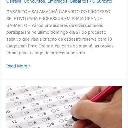
Carreira
,
Concursos
,
Empregos
,
Gabaritos
/
O Suricato
GABARITO – SAI AMANHÃ GABARITO DO PROCESSO
SELETIVO PARA PROFESSOR EM PRAIA GRANDE
GABARITO – Vários professores de diversas áreas
participaram no último domingo dia 21 do processo
seletivo que visa a criação de cadastro reserva para 13
cargos em Praia Grande. Na parte da manhã, as provas
foram para o cargo de professor adjunto
GABARITO
Read More »
–
SAI
AMANHÃ
GABARITO
DO
PROCESSO
SELETIVO
PARA
PROFESSOR