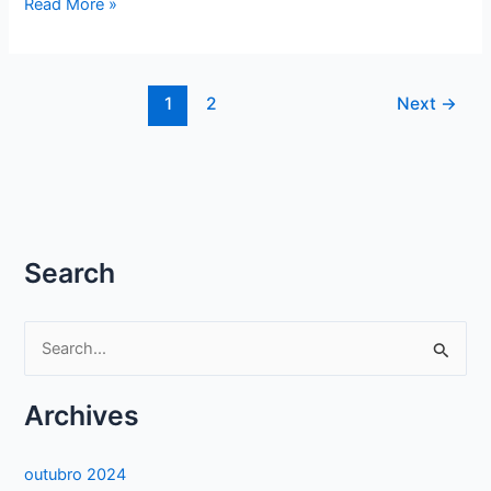
GABARITO
Read More »
–
UNICAMP
2018
1
2
Next
→
DIVULGA
GABARITO
DA
SEGUNDA
FASE
Search
P
e
s
Archives
q
u
outubro 2024