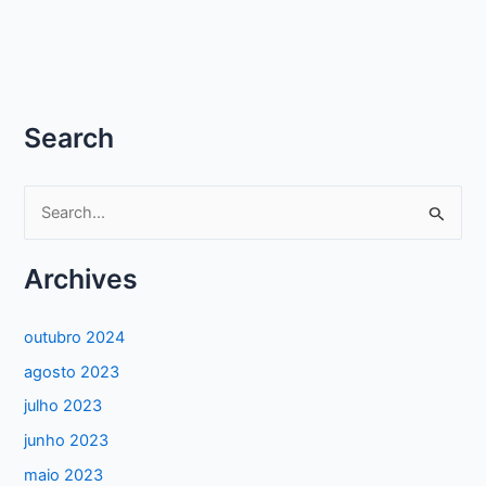
ASSISTIR
NETFLIX
DE
GRAÇA
Search
P
e
s
Archives
q
u
outubro 2024
i
agosto 2023
s
julho 2023
a
junho 2023
r
maio 2023
p