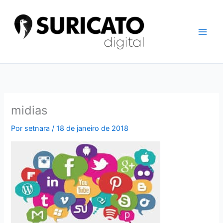
Ir
para
o
conteúdo
midias
Por
setnara
/
18 de janeiro de 2018