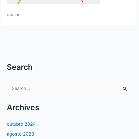
midias
Search
P
e
s
Archives
q
u
outubro 2024
i
agosto 2023
s