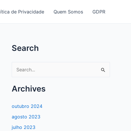
ítica de Privacidade
Quem Somos
GDPR
Search
P
e
s
Archives
q
u
outubro 2024
i
agosto 2023
s
julho 2023